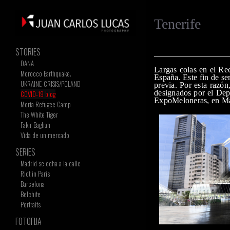
Tenerife
STORIES
DANA
Largas colas en el Re
Morocco Earthquake.
España. Este fin de se
UKRAINE-CRISIS/POLAND
previa. Por esta razón
designados por el Dep
COVID-19 blog
ExpoMeloneras, en Mas
Moria Refugee Camp
The White Tiger
Fakir Baghan
Vida de un mercado
SERIES
Madrid se echa a la calle
Riot in Paris
Barcelona
Belchite
Portraits
FOTOFIJA