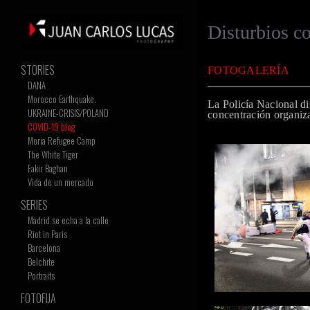
Disturbios co
STORIES
FOTOGALERÍA
DANA
Morocco Earthquake.
La Policía Nacional d
UKRAINE-CRISIS/POLAND
concentración organizad
COVID-19 blog
Moria Refugee Camp
The White Tiger
Fakir Baghan
Vida de un mercado
SERIES
Madrid se echa a la calle
Riot in Paris
Barcelona
Belchite
Portraits
FOTOFIJA